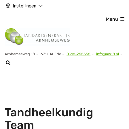
Instellingen
Menu
Arnhemseweg
18
6711HA
Ede
0318-255555
info@aw18.nl
Tel:
Tandheelkundig
Team