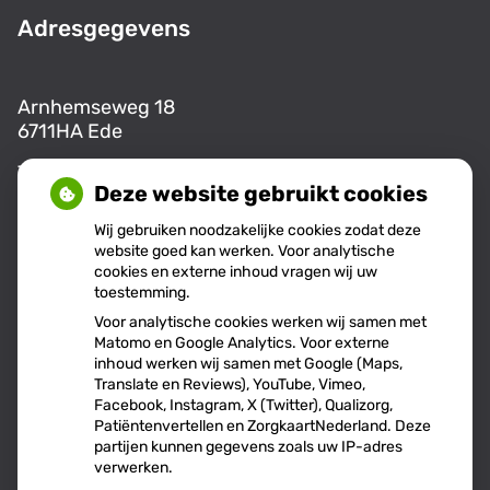
Adresgegevens
Arnhemseweg 18
6711HA Ede
Tel:
0318-255555
Deze website gebruikt cookies
E-mail:
info@aw18.nl
Wij gebruiken noodzakelijke cookies zodat deze
website goed kan werken. Voor analytische
cookies en externe inhoud vragen wij uw
Openingstijden
toestemming.
Voor analytische cookies werken wij samen met
Matomo en Google Analytics. Voor externe
Maandag:
08.00 - 17.00
inhoud werken wij samen met Google (Maps,
Translate en Reviews), YouTube, Vimeo,
Dinsdag:
08:00 - 17:00
Facebook, Instagram, X (Twitter), Qualizorg,
Donderdag:
09.00 - 14:00
Patiëntenvertellen en ZorgkaartNederland. Deze
partijen kunnen gegevens zoals uw IP-adres
verwerken.