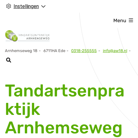
Instellingen
Menu
Arnhemseweg
18
6711HA
Ede
0318-255555
info@aw18.nl
Tel:
Tandartsenpra
ktijk
Arnhemseweg