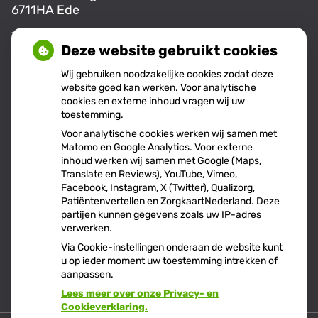
allesoverhetgebit.nl
6711HA Ede
Tel:
0318-255555
Deze website gebruikt cookies
E-mail:
info@aw18.nl
Wij gebruiken noodzakelijke cookies zodat deze
website goed kan werken. Voor analytische
cookies en externe inhoud vragen wij uw
Openingstijden
toestemming.
Voor analytische cookies werken wij samen met
Matomo en Google Analytics. Voor externe
Maandag:
08.00 - 17.00
inhoud werken wij samen met Google (Maps,
Translate en Reviews), YouTube, Vimeo,
Dinsdag:
08:00 - 17:00
Facebook, Instagram, X (Twitter), Qualizorg,
Donderdag:
09.00 - 14:00
Patiëntenvertellen en ZorgkaartNederland. Deze
partijen kunnen gegevens zoals uw IP-adres
verwerken.
Via Cookie-instellingen onderaan de website kunt
u op ieder moment uw toestemming intrekken of
aanpassen.
Lees meer over onze Privacy- en
Cookieverklaring.