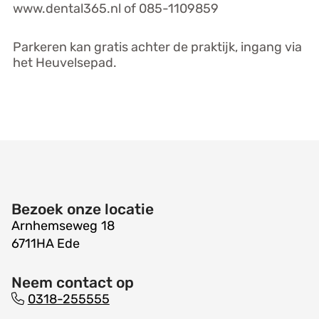
www.dental365.nl of 085-1109859
Parkeren kan gratis achter de praktijk, ingang via
het Heuvelsepad.
Contactgegevens
Bezoek onze locatie
Arnhemseweg
18
6711HA
Ede
Neem contact op
Tel:
0318-255555