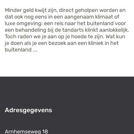
de
basis
Minder geld kwijt zijn, direct geholpen worden en
voor
dat ook nog eens in een aangenaam klimaat of
een
luxe omgeving: een reis naar het buitenland voor
gezonde
mond'
een behandeling bij de tandarts klinkt aanlokkelijk.
op
Toch raden we je aan op je hoede te zijn. Wat kun
allesoverhetgebit.nl
je doen als je een bezoek aan een kliniek in het
buitenland ...
Lees
verder
over
'Naar
de
tandarts
in
het
buitenland?
Wees
Adresgegevens
op
je
hoede!'
op
Arnhemseweg 18