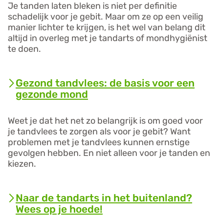
valse
Je tanden laten bleken is niet per definitie
Infomedics-
schadelijk voor je gebit. Maar om ze op een veilig
mails
manier lichter te krijgen, is het wel van belang dit
over
altijd in overleg met je tandarts of mondhygiënist
openstaande
rekening'
te doen.
op
Lees
allesoverhetgebit.nl
verder
over
Gezond tandvlees: de basis voor een
'Tanden
gezonde mond
bleken?
Laat
het
Weet je dat het net zo belangrijk is om goed voor
veilig
je tandvlees te zorgen als voor je gebit? Want
doen!'
problemen met je tandvlees kunnen ernstige
op
allesoverhetgebit.nl
gevolgen hebben. En niet alleen voor je tanden en
kiezen.
Lees
verder
over
Naar de tandarts in het buitenland?
'Gezond
Wees op je hoede!
tandvlees: