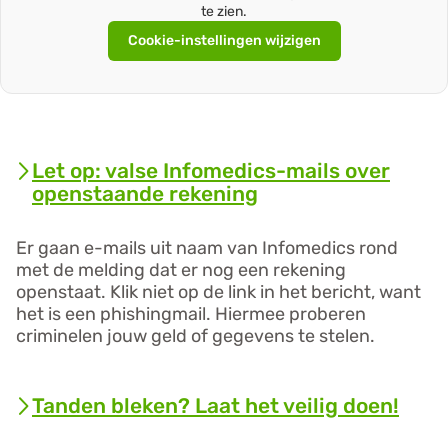
te zien.
Cookie-instellingen wijzigen
Nieuws
Let op: valse Infomedics-mails over
openstaande rekening
Er gaan e-mails uit naam van Infomedics rond
met de melding dat er nog een rekening
openstaat. Klik niet op de link in het bericht, want
het is een phishingmail. Hiermee proberen
criminelen jouw geld of gegevens te stelen.
Lees
verder
over
Tanden bleken? Laat het veilig doen!
'Let
op: