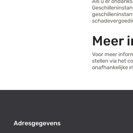
Als u er ondanks
Geschilleninsta
geschilleninstan
schadevergoedin
Meer 
Voor meer infor
stellen via het 
onafhankelijke i
Adresgegevens