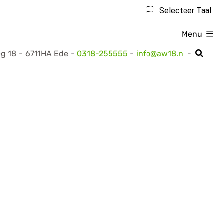
Selecteer Taal
Menu
eg
18
6711HA
Ede
0318-255555
info@aw18.nl
Tel: