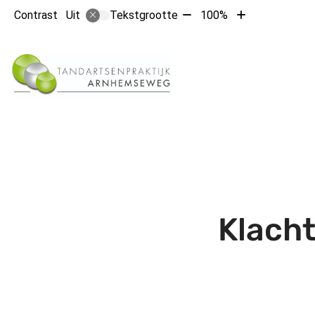
Tekst
Tekst
Contrast
Tekstgrootte
100%
Uit
verkleinen
vergroten
met
met
10%
10%
Klach