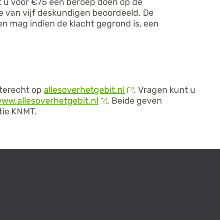
nt u voor €75 een beroep doen op de
e van vijf deskundigen beoordeeld. De
en mag indien de klacht gegrond is, een
 terecht op
allesoverhetgebit.nl
. Vragen kunt u
ww.allesoverhetgebit.nl
. Beide geven
tie KNMT.