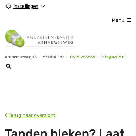
Instellingen
Menu
Arnhemseweg
18
6711HA
Ede
0318-255555
info@aw18.nl
Tel:
Terug naar overzicht
Tanden bleken? Laat