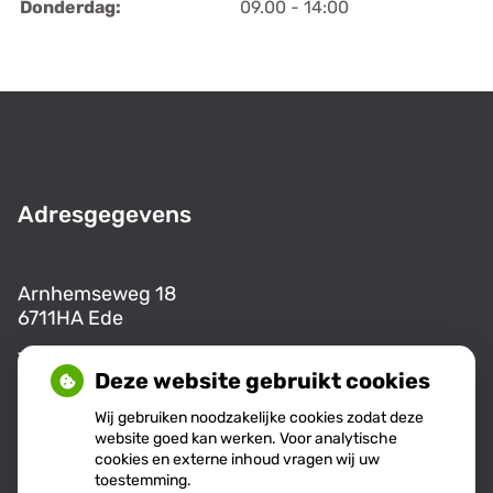
Donderdag:
09.00 - 14:00
Adresgegevens
Arnhemseweg 18
6711HA Ede
Tel:
0318-255555
Deze website gebruikt cookies
E-mail:
info@aw18.nl
Wij gebruiken noodzakelijke cookies zodat deze
website goed kan werken. Voor analytische
cookies en externe inhoud vragen wij uw
Openingstijden
toestemming.