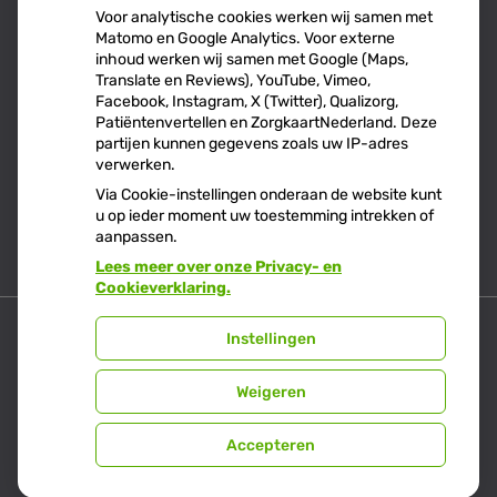
Voor analytische cookies werken wij samen met
Matomo en Google Analytics. Voor externe
Maandag:
08.00 - 17.00
inhoud werken wij samen met Google (Maps,
Translate en Reviews), YouTube, Vimeo,
Dinsdag:
08:00 - 17:00
Facebook, Instagram, X (Twitter), Qualizorg,
Donderdag:
09.00 - 14:00
Patiëntenvertellen en ZorgkaartNederland. Deze
partijen kunnen gegevens zoals uw IP-adres
verwerken.
Via Cookie-instellingen onderaan de website kunt
u op ieder moment uw toestemming intrekken of
aanpassen.
Lees meer over onze Privacy- en
Cookieverklaring.
Instellingen
Uw Zorg Online
|
Beheer
Weigeren
Privacy verklaring
|
Cookie-instellingen
|
Accepteren
Voorwaarden