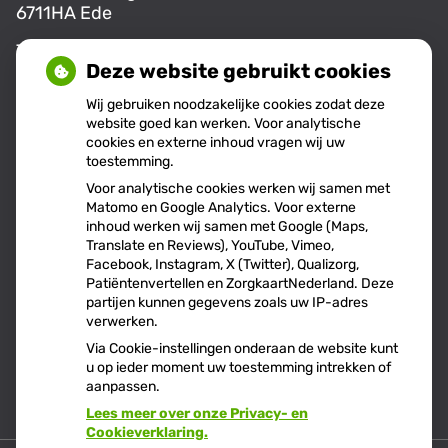
6711HA Ede
Tel:
0318-255555
Deze website gebruikt cookies
E-mail:
info@aw18.nl
Wij gebruiken noodzakelijke cookies zodat deze
website goed kan werken. Voor analytische
cookies en externe inhoud vragen wij uw
Openingstijden
toestemming.
Voor analytische cookies werken wij samen met
Matomo en Google Analytics. Voor externe
Maandag:
08.00 - 17.00
inhoud werken wij samen met Google (Maps,
Translate en Reviews), YouTube, Vimeo,
Dinsdag:
08:00 - 17:00
Facebook, Instagram, X (Twitter), Qualizorg,
Donderdag:
09.00 - 14:00
Patiëntenvertellen en ZorgkaartNederland. Deze
partijen kunnen gegevens zoals uw IP-adres
verwerken.
Via Cookie-instellingen onderaan de website kunt
u op ieder moment uw toestemming intrekken of
aanpassen.
Lees meer over onze Privacy- en
Cookieverklaring.