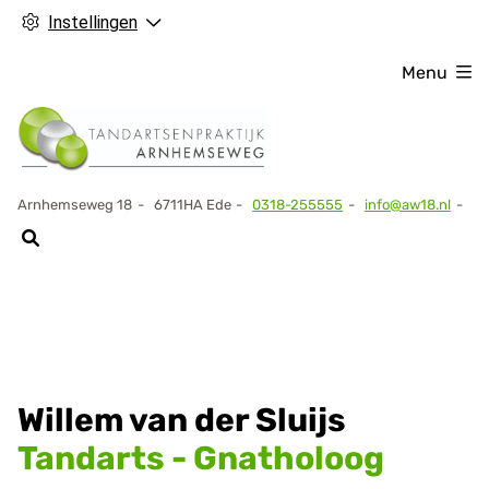
Instellingen
Menu
Arnhemseweg
18
6711HA
Ede
0318-255555
info@aw18.nl
Tel:
Willem van der Sluijs
Tandarts - Gnatholoog