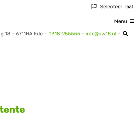
Selecteer Taal
Menu
eg
18
6711HA
Ede
0318-255555
info@aw18.nl
Tel:
t
tente