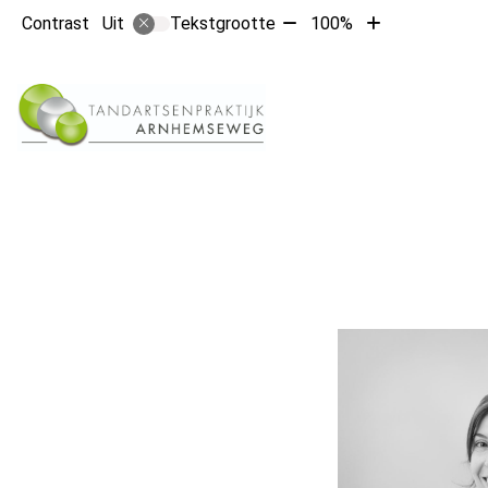
Tekst
Tekst
Contrast
Tekstgrootte
100%
Uit
verkleinen
vergroten
met
met
10%
10%