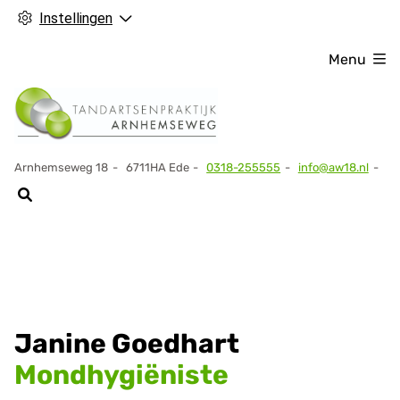
Instellingen
Menu
Arnhemseweg
18
6711HA
Ede
0318-255555
info@aw18.nl
Tel:
Janine Goedhart
Mondhygiëniste