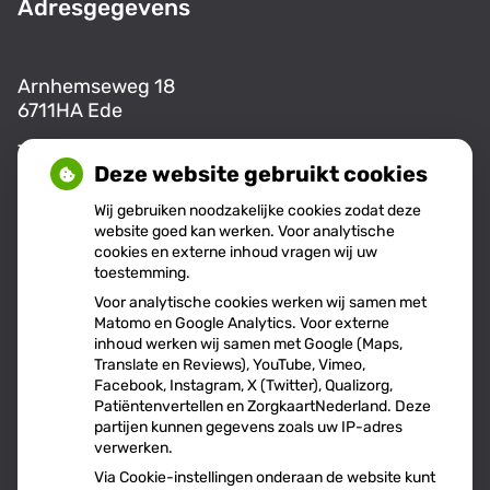
Adresgegevens
Arnhemseweg 18
6711HA Ede
Tel:
0318-255555
Deze website gebruikt cookies
E-mail:
info@aw18.nl
Wij gebruiken noodzakelijke cookies zodat deze
website goed kan werken. Voor analytische
cookies en externe inhoud vragen wij uw
Openingstijden
toestemming.
Voor analytische cookies werken wij samen met
Matomo en Google Analytics. Voor externe
Maandag:
08.00 - 17.00
inhoud werken wij samen met Google (Maps,
Translate en Reviews), YouTube, Vimeo,
Dinsdag:
08:00 - 17:00
Facebook, Instagram, X (Twitter), Qualizorg,
Donderdag:
09.00 - 14:00
Patiëntenvertellen en ZorgkaartNederland. Deze
partijen kunnen gegevens zoals uw IP-adres
verwerken.
Via Cookie-instellingen onderaan de website kunt