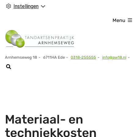
Instellingen
Menu
Arnhemseweg
18
6711HA
Ede
0318-255555
info@aw18.nl
Tel:
Materiaal- en
techniekkosten