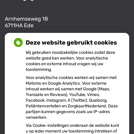
Arnhemseweg 18
6711HA Ede
Tel:
0318-255555
Deze website gebruikt cookies
E-mail:
info@aw18.nl
Wij gebruiken noodzakelijke cookies zodat deze
website goed kan werken. Voor analytische
cookies en externe inhoud vragen wij uw
Openingstijden
toestemming.
Voor analytische cookies werken wij samen met
Matomo en Google Analytics. Voor externe
Maandag:
08.00 - 17.00
inhoud werken wij samen met Google (Maps,
Translate en Reviews), YouTube, Vimeo,
Dinsdag:
08:00 - 17:00
Facebook, Instagram, X (Twitter), Qualizorg,
Donderdag:
09.00 - 14:00
Patiëntenvertellen en ZorgkaartNederland. Deze
partijen kunnen gegevens zoals uw IP-adres
verwerken.
Via Cookie-instellingen onderaan de website kunt
u op ieder moment uw toestemming intrekken of